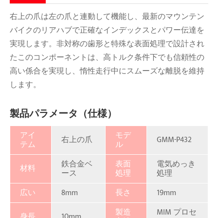
右上の爪は左の爪と連動して機能し、最新のマウンテン
バイクのリアハブで正確なインデックスとパワー伝達を
実現します。非対称の歯形と特殊な表面処理で設計され
たこのコンポーネントは、高トルク条件下でも信頼性の
高い係合を実現し、惰性走行中にスムーズな離脱を維持
します。
製品パラメータ（仕様）
アイ
モデ
右上の爪
GMM-P432
テム
ル
鉄合金ベ
表面
電気めっき
材料
ース
処理
処理
広い
8mm
長さ
19mm
製造
MIM プロセ
身長
10mm