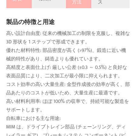
方法
ス
製品の特徴と用途
高い設計自由度: 従来の機械加工の制限を克服し、複雑な
3D 形状を 1 ステップで形成できます。
優れた材料特性: 部品密度が高く (>97%)、鍛造に近い機
械的特性があり、鋳造よりも優れています。
高精度と表面仕上げ: 厳しい公差 (±0.3 ～ 0.5%) と良好な
表面品質により、二次加工が最小限に抑えられます。
コスト効率の高い大量生産: 金型作成後の効率が高く、部
品あたりのコストが低いため、大量生産に最適です。
高い材料利用率: ほぼ 100% の収率で、持続可能な製造を
サポートします。
自転車における主な用途:
MIM は、ドライブトレイン部品 (チェーンリング、ディ
レイラー ギア)、ブレーキ システム コンポーネント (ピ