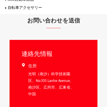
自転車アクセサリー
お問い合わせを送信
連絡先情報
住所

光明（南沙）科学技術園
区、No.105 Lanhe Avenue、
南沙区、広州市、広東省、
中国