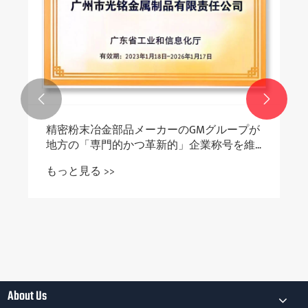


精密粉末冶金部品メーカーのGMグループが
地方の「専門的かつ革新的」企業称号を維
持
もっと見る >>
About Us