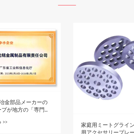
冶金部品メーカーの
ープが地方の「専門的
的」企業称号を維持
>>
家庭用ミートグライ
用アクセサリープレ