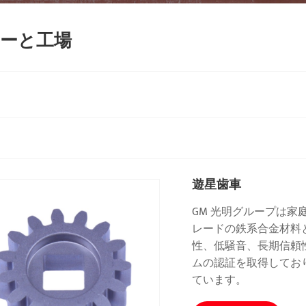
ーと工場
遊星歯車
GM 光明グループは
レードの鉄系合金材料
性、低騒音、長期信頼性を
ムの認証を取得してお
ています。