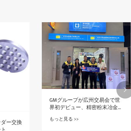

GMグループが広州交易会で世
界初デビュー、精密粉末冶金部
品を展示
もっと見る >>
ンダー交換
ート