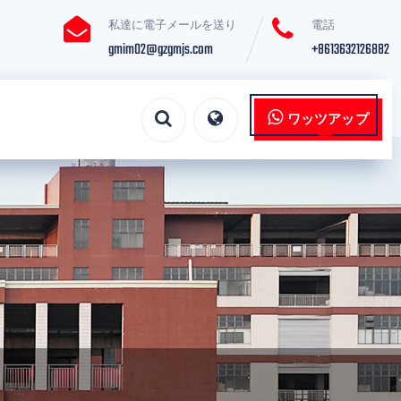
私達に電子メールを送り
電話
gmim02@gzgmjs.com
+8613632126882
ワッツアップ