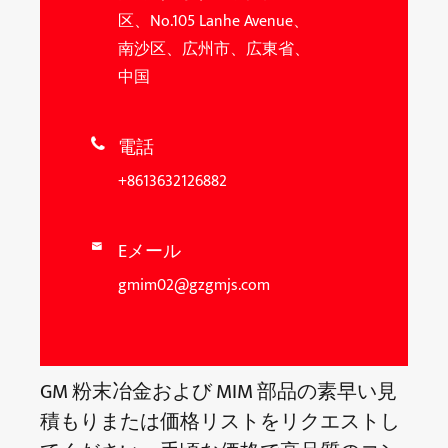
区、No.105 Lanhe Avenue、
南沙区、広州市、広東省、
中国
電話

+8613632126882
Eメール

gmim02@gzgmjs.com
GM 粉末冶金および MIM 部品の素早い見
積もりまたは価格リストをリクエストし