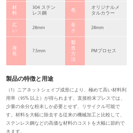
材
304 ステン
オリジナルメ
色
料
レス鋼
タルカラー
広
長
28mm
28mm
い
さ
製
身
造
7.5mm
PMプロセス
長
方
法
製品の特徴と用途
（1）ニアネットシェイプ成形により、極めて高い材料利
用率（95% 以上）が得られます。直接粉末プレスでは、
少量の余分な粉末しか必要とせず、リサイクル可能で
す。材料を大幅に除去する従来の機械加工と比較して、
ステンレス鋼などの高価な材料のコストを大幅に節約で
きます。