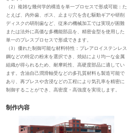
（2）複雑な幾何学的構造を単一プロセスで形成可能：た
とえば、内外歯、ボス、止まり穴を含む駆動ギアや研削
ディスクの研削歯など、従来の機械加工では実現が困難
または法外に高価な多機能部品を、精密金型を使用した
単一のプレスプロセスで形成できます。
（3）優れた制御可能な材料特性：プレアロイステンレス
鋼などの特定の粉末を選択でき、焼結により均一な金属
組織が得られるため、耐摩耗性、高硬度部品に適してい
ます。含油自己潤滑軸受などの多孔質材料も製造可能で
あり、再プレスや含浸などの工程により気孔率を精密に
制御することができ、高密度・高強度を実現します。
制作内容