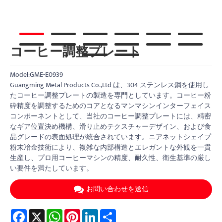
コーヒー調整プレート
Model:GME-E0939
Guangming Metal Products Co.,Ltd は、304 ステンレス鋼を使用し
たコーヒー調整プレートの製造を専門としています。コーヒー粉
砕精度を調整するためのコアとなるマンマシンインターフェイス
コンポーネントとして、当社のコーヒー調整プレートには、精密
なギア位置決め機構、滑り止めテクスチャーデザイン、および食
品グレードの表面処理が統合されています。ニアネットシェイプ
粉末冶金技術により、複雑な内部構造とエレガントな外観を一貫
生産し、プロ用コーヒーマシンの精度、耐久性、衛生基準の厳し
い要件を満たしています。
お問い合わせを送信
Facebook
X
WhatsApp
Pinterest
LinkedIn
Share